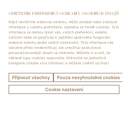
CENTRUM PREFERENCÍ OCHRANY OSOBNÍCH ÚDAJŮ
Když navštívíte webovou stránku, může ukládat nebo získávat
informace z vašeho prohlížeče, zejména ve formě cookies. Tyto
informace se mohou týkat vás, vašich preferencí, vašeho
zařízení nebo se používají k zajištění správného fungování
webové stránky podle vašich očekávání. Tyto informace vás
obvykle přímo neidentifikují, ale umožňují poskytovat
personalizovanější obsah na internetu. Můžete si zvolit, že
některé typy cookies nepovolíte. Kliknutím na jednotlivé
kategorie získáte více informací a můžete změnit výchozí
nastavení. Upozorňujeme, že zablokování některých typů
cookies může ovlivnit vaši zkušenost s používáním stránky a
Přijmout všechny
Pouze nevyhnutelné cookies
služeb, které vám můžeme poskytovat.
Zjistit více
.
Cookie nastavení