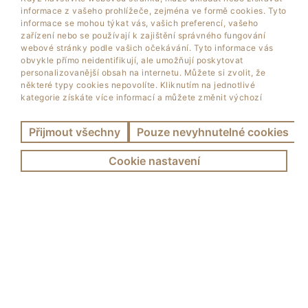
informace z vašeho prohlížeče, zejména ve formě cookies. Tyto
informace se mohou týkat vás, vašich preferencí, vašeho
zařízení nebo se používají k zajištění správného fungování
webové stránky podle vašich očekávání. Tyto informace vás
obvykle přímo neidentifikují, ale umožňují poskytovat
personalizovanější obsah na internetu. Můžete si zvolit, že
některé typy cookies nepovolíte. Kliknutím na jednotlivé
kategorie získáte více informací a můžete změnit výchozí
nastavení. Upozorňujeme, že zablokování některých typů
cookies může ovlivnit vaši zkušenost s používáním stránky a
Přijmout všechny
Pouze nevyhnutelné cookies
služeb, které vám můžeme poskytovat.
Zjistit více
.
Cookie nastavení
NEJNOVĚJŠÍ ZPRÁVY