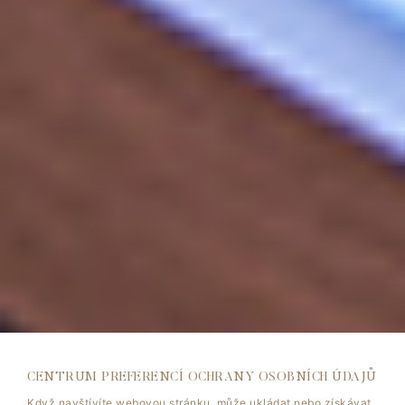
CENTRUM PREFERENCÍ OCHRANY OSOBNÍCH ÚDAJŮ
Když navštívíte webovou stránku, může ukládat nebo získávat